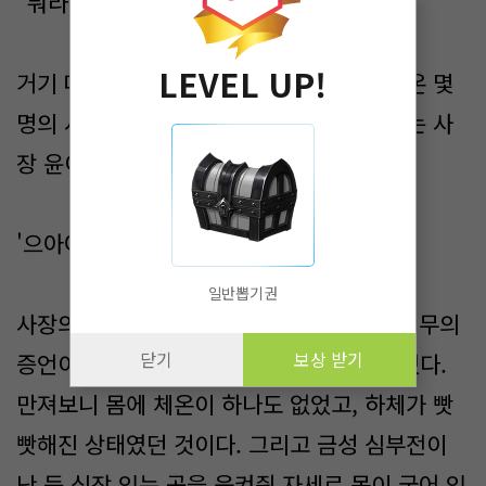
"뭐라고요?"
LEVEL UP!
거기 따라온 경비원과 소동을 듣고 막 달려온 몇
명의 사원들은 깜짝 놀라 책상에 엎어져 있는 사
장 윤이상을 일으켜 세웠다.
'으아아악!'
일반뽑기권
사장의 몸에 손을 댄 사람들은 다음 순간, 전무의
닫기
보상 받기
증언이 사실임을 깨닫고 커다란 비명을 질렀다.
만져보니 몸에 체온이 하나도 없었고, 하체가 빳
빳해진 상태였던 것이다. 그리고 금성 심부전이
난 듯 심장 있는 곳을 움켜쥔 자세로 몸이 굳어 있