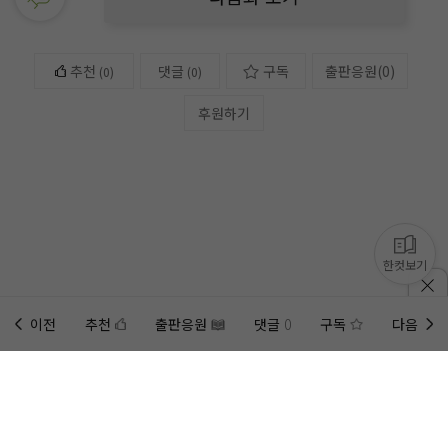
추천
댓글
구독
출판응원
(
0
)
(
0
)
(0)
후원하기
한컷보기
이전
추천
출판응원
댓글
0
구독
다음
홈에
미노벨 웹
추가하기
미노벨 앱
설치하기
사이트에 게시된 컨텐츠는 저작권자의 권리가 있는 컨텐츠로서 무단 복제, 전송, 수정, 배포는 법적 처
벌을 받을 수 있습니다.
회사 정보 자세히 보기