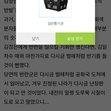
김정일 아들 김정은도 그런 연쇄적인 ‘도미노식
반발’을 몰랐다는 점이 실수였다.
과거, 김일 차수를 따라 반란군에 가담했던 회색
일반뽑기권
분자들... 그들은 여전히 아직 북조선 군대 대부분
의 숫자와 요직을 차지하고 있었다.
닫기
보상 받기
김정은에게 반란을 일으킬 기회만 생긴다면, 김일
차수 때와 마찬가지로 다시금 벌떼처럼 반기를 들
것이 뻔했다.
당연히 반란군은 다시금 벌떼처럼 공화국 도처에
서 일어났고, 겨우 진정된 나라가 다시금 난장판
이 되고 만 것이었다. 내전의 말짱 도루묵 시절이
도로 오고 말았으니...