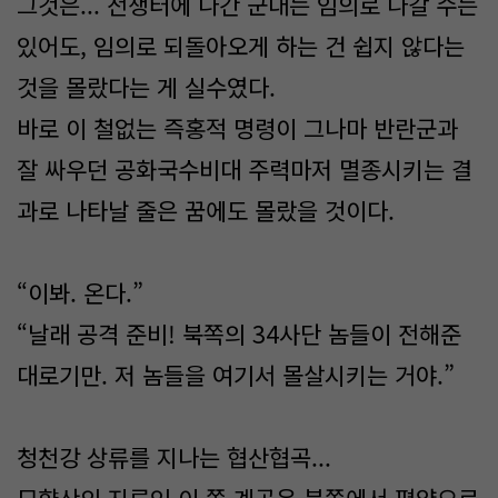
그것은... 전쟁터에 나간 군대는 임의로 나갈 수는
있어도, 임의로 되돌아오게 하는 건 쉽지 않다는
것을 몰랐다는 게 실수였다.
바로 이 철없는 즉홍적 명령이 그나마 반란군과
잘 싸우던 공화국수비대 주력마저 멸종시키는 결
과로 나타날 줄은 꿈에도 몰랐을 것이다.
“이봐. 온다.”
“날래 공격 준비! 북쪽의 34사단 놈들이 전해준
대로기만. 저 놈들을 여기서 몰살시키는 거야.”
청천강 상류를 지나는 협산협곡...