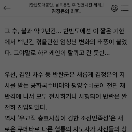
[한반도대동란, 남북통일 후 전면내전 세계.]
김정은의 최후.
그 후, 불과 약 2년간... 한반도에선 이 짧은 기한
에서 백년간 겪을만한 엄청난 변화의 태풍이 불었
다. 그야말로 하리케인이 할퀴고 간 듯한...
우선, 김일 차수 등 반란군은 새롭게 김정은의 지
시를 받는 공화국수비대와 평양수비군이 전면 재
반격에 나서 모두 전사하거나 사형되어 반란은 완
전히 진압되었다.
역시 '유교적 충효사상이 강한 조선민족성‘은 새
로운 쿠데타로 다른 혈통의 지도자가 자신들의 상