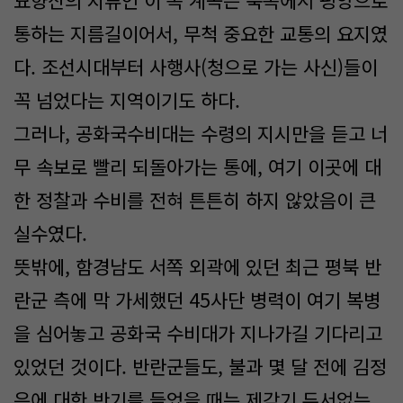
묘향산의 지류인 이 쪽 계곡은 북쪽에서 평양으로
통하는 지름길이어서, 무척 중요한 교통의 요지였
다. 조선시대부터 사행사(청으로 가는 사신)들이
꼭 넘었다는 지역이기도 하다.
그러나, 공화국수비대는 수령의 지시만을 듣고 너
무 속보로 빨리 되돌아가는 통에, 여기 이곳에 대
한 정찰과 수비를 전혀 튼튼히 하지 않았음이 큰
실수였다.
뜻밖에, 함경남도 서쪽 외곽에 있던 최근 평북 반
란군 측에 막 가세했던 45사단 병력이 여기 복병
을 심어놓고 공화국 수비대가 지나가길 기다리고
있었던 것이다. 반란군들도, 불과 몇 달 전에 김정
은에 대한 반기를 들었을 때는 제각기 두서없는