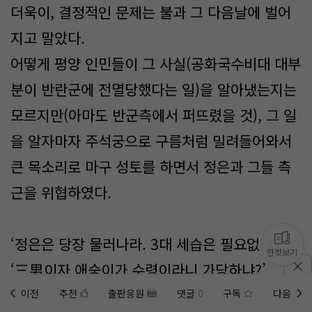
더욱이, 결정적인 문제는 불과 그 다음날에 벌어
지고 말았다.
어떻게 평양 인민들이 그 사실(공화국수비대 대부
분이 반란군에 전멸당했다는 일)을 알아냈는지는
모르지만(아마도 반군측에서 퍼뜨렸을 것), 그 일
을 알자마자 주석궁으로 구름처럼 밀려들어와서
큰 목소리로 마구 성토를 하면서 정은과 그들 측
근을 위협하였다.
‘정은은 당장 물러나라. 3대 세습은 필요없다!’
한컷보기
‘三男이자 애숭이가 수령이라니 가당하냐?’
‘이제 사회주의 독재는 필요 없다. 새로운 정부가
이전
추천
출판응원
댓글
0
구독
다음
홈에
미노벨 웹
추가하기
미노벨 앱
설치하기