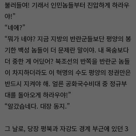
불러들여! 기래서 인민놈들부터 진압하게 하라우
야!”
“네에?”
“뭐가 네야? 지금 지방의 반란군들보단 평양의 봉
기한 백성 놈들이 더 문제란 말이야. 내 목숨보다
더 중한 게 어딨어? 북조선의 반쪽을 반란군 놈들
이 차지하더라도 이 혁명의 수도 평양의 정권만은
반드시 지켜야 해. 얼른 공화국수비대 중 정규부
대를 돌아오게 하라우야!”
“알갔습네다. 대장 동지.”
그 날로, 당장 평북과 자강도 경계 부근에 있던 3