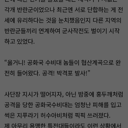
각개 반란군이었으나 최근엔 서로 단합하는 게 전
세에 유리하다는 것을 눈치챘음인지 다른 지역의
반란군들끼리 연계하여 군사작전도 벌이기 시작
하고 있었다.
“옳거니! 공화국 수비대 놈들이 협산계곡으로 완
전히 들어왔다. 공격! 박격포 발사!”
사단장 지시가 떨어지자, 아닌 밤중에 홍두깨처럼
공격을 당한 공화국수비대는 엄청난 피해를 입고
썩은 지푸라기 허수아비처럼 픽픽 쓰러졌다.
제 아무리 용맹한 특전대들이라도 이런 상황에서