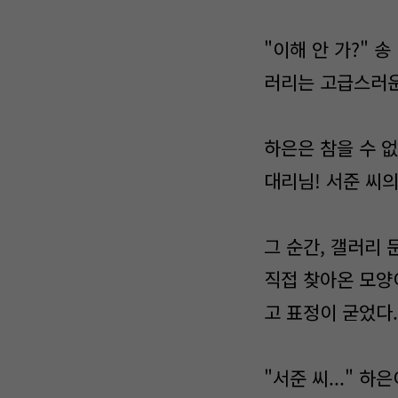
"이해 안 가?" 
러리는 고급스러운 
하은은 참을 수 
대리님! 서준 씨의
그 순간, 갤러리
직접 찾아온 모양
고 표정이 굳었다.
"서준 씨..." 