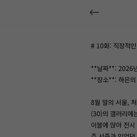
# 10화: 직장적
**날짜**: 202
**장소**: 하은
8월 말의 서울,
(30)의 갤러리
이블에 앉아 전시
주 서준과 있었던