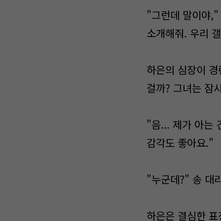
"그런데 말이야,"
소개해줘. 우리 
하은의 심장이 경
걸까? 그녀는 잠
"음... 제가 아
감각도 좋아요."
"누군데?" 송 대
하은은 결심한 표