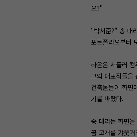
요?"
"박서준?" 송 대
포트폴리오부터 보
하은은 서둘러 컴
그의 대표작들을 
건축물들이 화면에
기를 바랐다.
송 대리는 화면을
끔 고개를 갸웃거