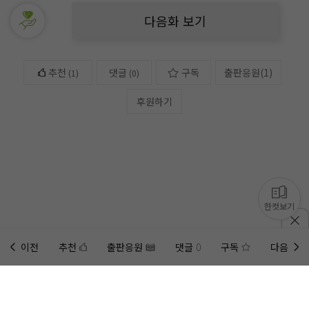
다음화 보기
추천
댓글
구독
출판응원
(
1
)
(
1
)
(0)
후원하기
한컷보기
이전
추천
출판응원
댓글
0
구독
다음
홈에
미노벨 웹
추가하기
미노벨 앱
설치하기
사이트에 게시된 컨텐츠는 저작권자의 권리가 있는 컨텐츠로서 무단 복제, 전송, 수정, 배포는 법적 처
벌을 받을 수 있습니다.