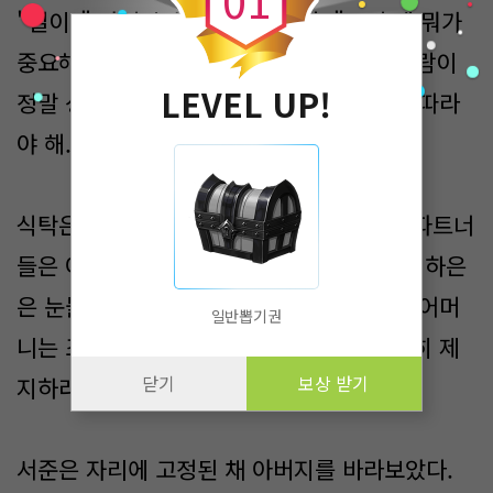
"길이?" 아버지가 코웃음을 쳤다. "그런 게 뭐가
중요해? 성공이 중요한 거지. 박 씨 같은 사람이
LEVEL UP!
정말 성공하고 싶다면, 제가 알려주는 길을 따라
야 해."
식탁은 완전히 얼어붙었다. 다른 비즈니스 파트너
들은 어쩔 줄 몰라 하며 서로를 바라보았다. 하은
은 눈물이 금방이라도 터져나올 것 같았고, 어머
일반뽑기권
니는 조용히 남편의 옷을 살짝 당기며 조용히 제
닫기
보상 받기
지하려 했다.
서준은 자리에 고정된 채 아버지를 바라보았다.