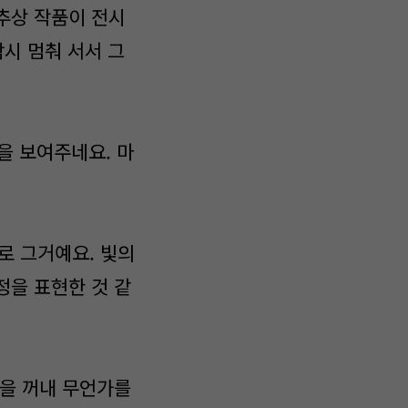
추상 작품이 전시
잠시 멈춰 서서 그
습을 보여주네요. 마
로 그거예요. 빛의
정을 표현한 것 같
북을 꺼내 무언가를