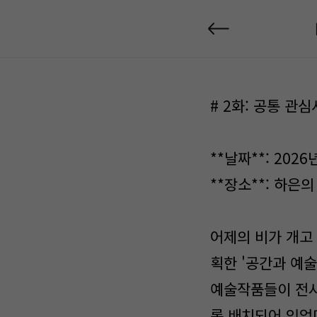
# 2화: 공통 관
**날짜**: 202
**장소**: 하은
어제의 비가 개고 
획한 '공간과 예
예술작품들이 전시
록 배치되어 있었