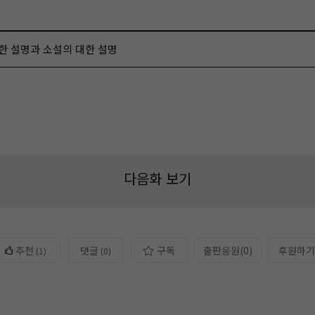
한 설명과 소설의 대한 설명
다음화 보기
추천
댓글
구독
출판응원
(
0
)
후원하기
(
1
)
(0)