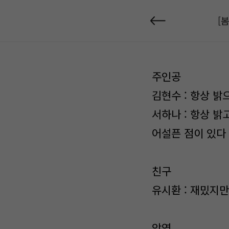
[
주인공
김현수 : 항상 밝
서하나 : 항상 밝
어설픈 점이 있다
친구
유시환 : 재밌지
악역