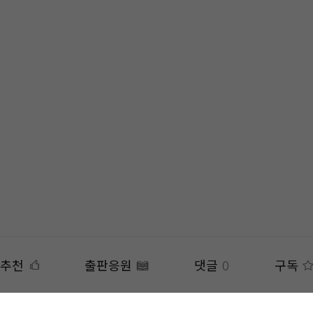
추천
출판응원
댓글
0
구독