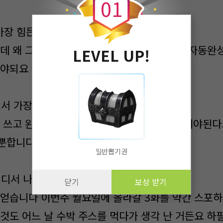
0
1
 가장 힘든 점은?
쓰는데 왜 그런지 모르겠는데 갑자기 아이폰처럼 자동완성
LEVEL UP!
써야되요 ㅠ
면서 가장 힘들었던 점은?
도 쓰고 완료 버튼을 눌렀는데 3000자를 입력해야된다
가뿐합니다!
일반뽑기권
어디서 나오나요?
닫기
보상 받기
서 얻습니다 이번주 월요일에 올라갈 3화를 약간 스포
것도 어느 날 수박 주스를 먹다가 생각 난 거든요 하필