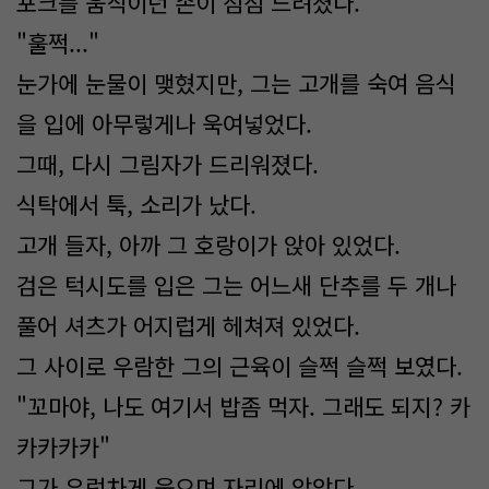
포크를 움직이던 손이 점점 느려졌다.
"훌쩍..."
눈가에 눈물이 맺혔지만, 그는 고개를 숙여 음식
을 입에 아무렇게나 욱여넣었다.
그때, 다시 그림자가 드리워졌다.
식탁에서 툭, 소리가 났다.
고개 들자, 아까 그 호랑이가 앉아 있었다.
검은 턱시도를 입은 그는 어느새 단추를 두 개나
풀어 셔츠가 어지럽게 헤쳐져 있었다.
그 사이로 우람한 그의 근육이 슬쩍 슬쩍 보였다.
"꼬마야, 나도 여기서 밥좀 먹자. 그래도 되지? 카
카카카카"
그가 우렁차게 웃으며 자리에 앉았다.