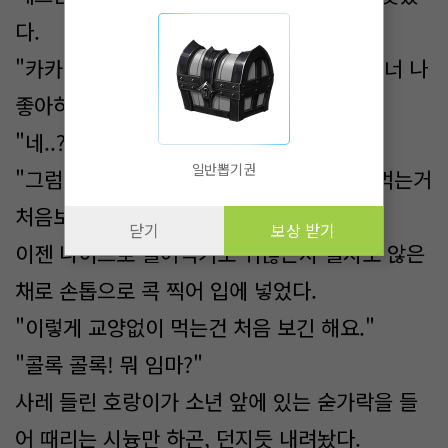
다.
"카카카카카 놀라기는, 카카카카 아니 혹시 너 나
좋아하냐?"
"네..? 그...그럴리가요..."
일반뽑기권
"그럼 왜 이렇게 뚫어져라 쳐다봐? 남이 밥먹는거
처음보기라도 해?"
닫기
보상 받기
이젠 나이프로 썰어먹기도 귀찮은지 썰지도 않은
채로 손톱으로 콕 찍어 입에 넣었다.
"이렇게 교양없이 먹는건 처음 보긴 해요."
"콜록 콜록! 뭐 임마?"
사레 들린 호랑이가 소년 앞에 있는 숟가락을 들
어 때리는 시늉만 하곤, 던지듯 내려놨다.