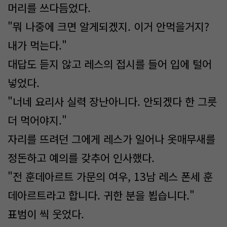
머리를 쓰다듬었다.
"뭐 나중에 크면 알게되겠지. 이거 안먹을거지?
내가 먹는다."
대답도 듣지 않고 레스의 접시를 들어 입에 털어
넣었다.
"너네 요리사 실력 장난아니다. 안되겠다 한 그릇
더 먹어야지."
자리를 뜨려던 그에게 레스가 일어나 옷매무새를
정돈하고 예의를 갖추어 인사했다.
"전 훈데아르트 가문의 여우, 13남 레스 폰세 훈
데아르트라고 합니다. 귀한 분을 뵙습니다."
표범이 씩 웃었다.