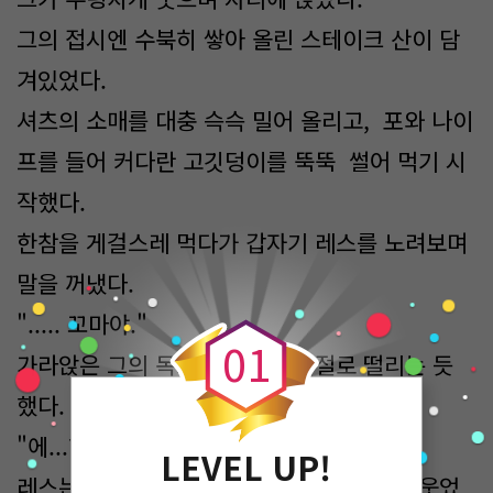
그의 접시엔 수북히 쌓아 올린 스테이크 산이 담
겨있었다.
셔츠의 소매를 대충 슥슥 밀어 올리고, 포와 나이
프를 들어 커다란 고깃덩이를 뚝뚝 썰어 먹기 시
작했다.
한참을 게걸스레 먹다가 갑자기 레스를 노려보며
말을 꺼냈다.
0
"..... 꼬마야."
0
1
가라앉은 그의 목소리에 몸이 저절로 떨리는 듯
했다.
"에...?! 예?"
LEVEL UP!
레스는 놀란 표정을 지었고, 호랑이는 크게 웃었