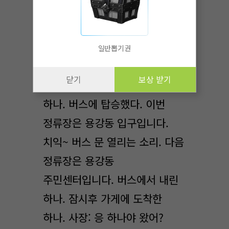
다음날 아침 하나. 하나: 빨리
준비하고 가야겠다. 지금이
8시니까 옷만 갈아입으면 끝!
일반뽑기권
옷을 입고 집밖을 나선 하나.
닫기
보상 받기
잠시후 버스정류장에 도착한
하나. 버스에 탑승했다. 이번
정류장은 용강동 입구입니다.
치익~ 버스 문 열리는 소리. 다음
정류장은 용강동
주민센터입니다. 버스에서 내린
하나. 잠시후 가게에 도착한
하나. 사장: 응 하나야 왔어?