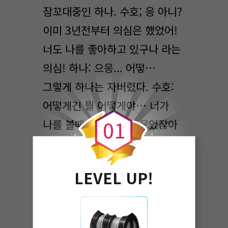
잠꼬대중인 하나. 수호; 응 아니?
이미 3년전부터 의심은 했었어!
너도 나를 좋아하고 있구나 라는
의심! 하나: 으응... 어떻…
그렇게 하나는 자버렸다. 수호:
0
어떻게긴 뭘 어떻게야… 너가
0
1
나를 볼때마다 그렇게 웃었잖아
바보야… 맨날 나를 몰래몰래
쳐다봤으면서… 내가 모를줄
LEVEL UP!
알았니? 바보야… 잘자 아기천사
~ 수호가 그렇게 말하고 전화를
끊었다. 수호도 잠이 들었다.