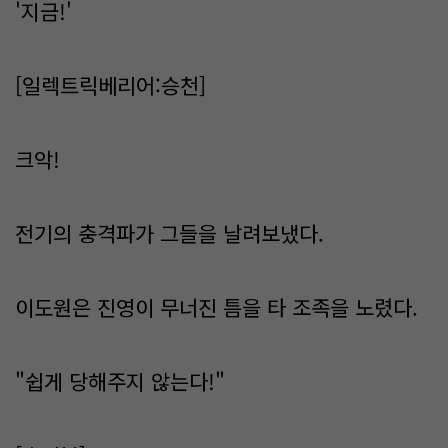
'지금!'
[일렉트릭베리어:승천]
크악!
전기의 충격파가 그들을 날려보냈다.
이도원은 진영이 무너진 틈을 타 조족을 노렸다.
"쉽게 당해주지 않는다!"