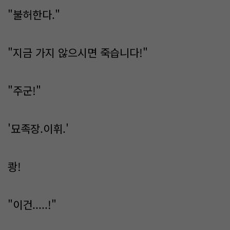
"불허한다."
"지금 가지 않으시면 죽습니다!"
"주군!"
'묘족장.이휘.'
쾅!
"이건.....!"