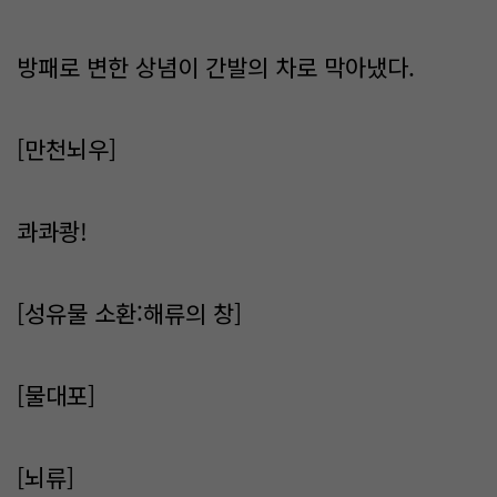
방패로 변한 상념이 간발의 차로 막아냈다.
[만천뇌우]
콰콰쾅!
[성유물 소환:해류의 창]
[물대포]
[뇌류]