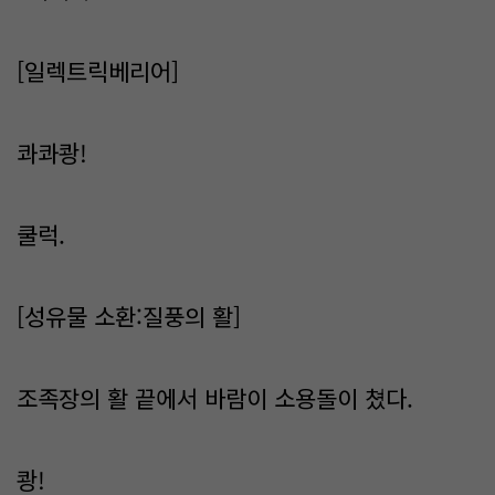
[일렉트릭베리어]
콰콰쾅!
쿨럭.
[성유물 소환:질풍의 활]
조족장의 활 끝에서 바람이 소용돌이 쳤다.
쾅!