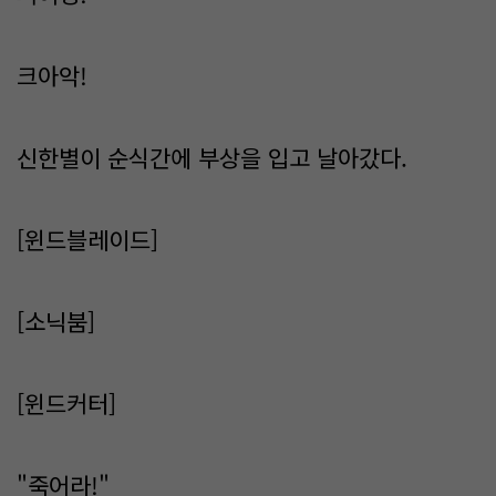
크아악!
신한별이 순식간에 부상을 입고 날아갔다.
[윈드블레이드]
[소닉붐]
[윈드커터]
"죽어라!"