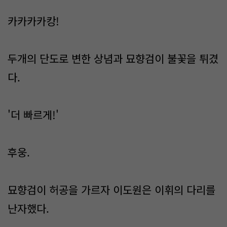
카카카카캉!
두개의 단도로 변한 상념과 묘향검이 불꽃을 튀겼
다.
'더 빠르게!'
후웅.
묘향검이 허공을 가르자 이도원은 이휘의 다리를
난자했다.