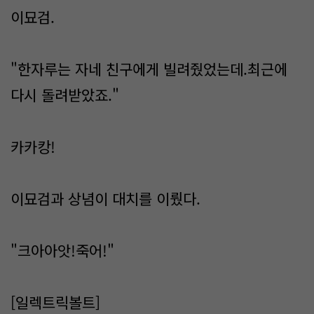
이묘검.
"한자루는 자네 친구에게 빌려줬었는데.최근에
다시 돌려받았죠."
카카캉!
이묘검과 상념이 대치를 이뤘다.
"크아아앗!죽어!"
[일렉트릭볼트]