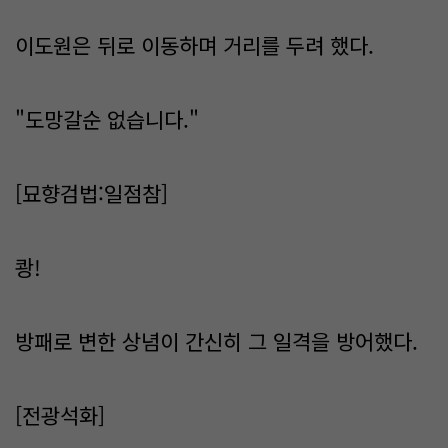
이도원은 뒤로 이동하며 거리를 두려 했다.
"도망갈순 없습니다."
[묘향검법:일점참]
쾅!
방패로 변한 상념이 간신히 그 일격을 방어했다.
[전광석화]