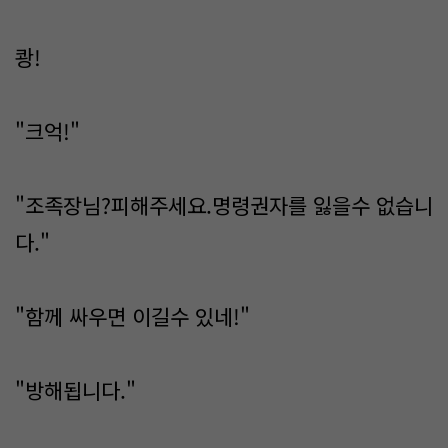
쾅!
"크억!"
"조족장님?피해주세요.명령권자를 잃을수 없습니
다."
"함께 싸우면 이길수 있네!"
"방해됩니다."