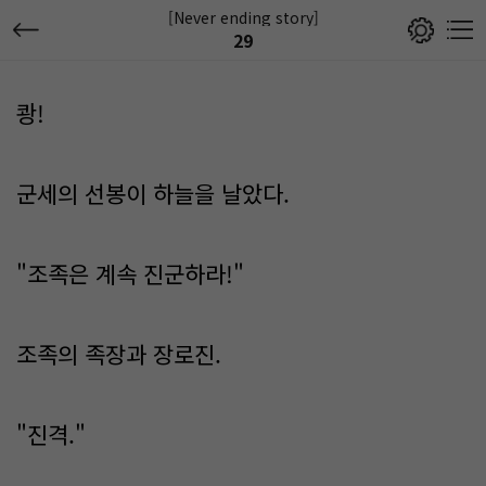
[Never ending story]
29
쾅!
군세의 선봉이 하늘을 날았다.
"조족은 계속 진군하라!"
조족의 족장과 장로진.
"진격."