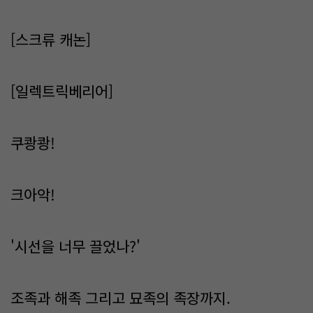
[스크류 캐논]
[일렉트릭베리어]
쿠쾅쾅!
크아악!
'시선을 너무 끌었나?'
조족과 해족 그리고 묘족의 족장까지.