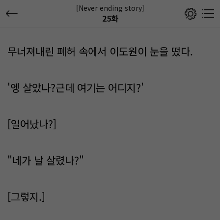
[Never ending story]
25화
무너져내린 폐허 속에서 이도원이 눈을 떴다.
'엥 살았나?근데 여기는 어디지?'
[일어났나?]
"네가 날 살렸나?"
[그렇지.]