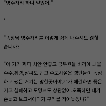
"영주자리 하나 얻었어."
*
"족장님 영주자리를 이렇게 쉽게 내주셔도 괞찮
습니까?"
"어 거기 짜피 치안 안좋고 공무원들 비리에 뇌물
수수,횡령,날씨도 덥고 수도시설은 갱단들이 독점
하고 쨌든 거기는 망한곳이야.걔가 해결하면 좋은
거고 실패하고 도망쳐도 상관없어.오죽하면 내가
손놓고 보고서에다가 구라를 적어놓겠냐?"