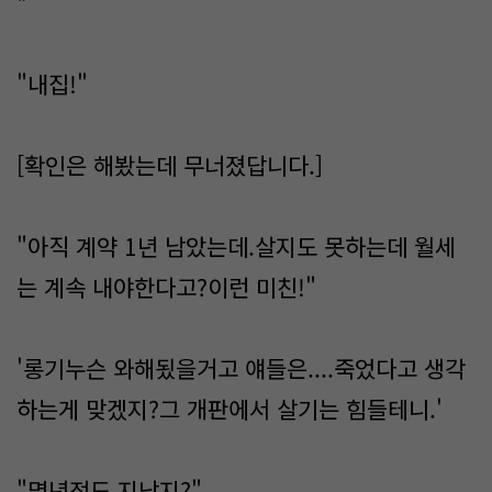
*
"내집!"
[확인은 해봤는데 무너졌답니다.]
"아직 계약 1년 남았는데.살지도 못하는데 월세
는 계속 내야한다고?이런 미친!"
'롱기누슨 와해됬을거고 얘들은....죽었다고 생각
하는게 맞겠지?그 개판에서 살기는 힘들테니.'
"몇년정도 지났지?"