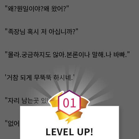
"왜?뭔일이야?왜 왔어?"
"족장님 혹시 저 아십니까?"
"몰라.궁금하지도 않아.본론이나 말해.나 바빠."
'거참 되게 무뚝뚝 하시네.'
0
0
1
"자리 남는곳 있나요?"
"없어.나가."
LEVEL UP!