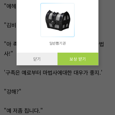
"에헤이 이러지 마시고 잘 생각해 보세요."
"김비서!이사람 끌어내!"
"아 족장님족장님족장님!저 마법사마법사마법
일반뽑기권
사!"
닫기
보상 받기
'구족은 예로부터 마법사에대한 대우가 좋지.'
"강해?"
"예 저좀 칩니다."