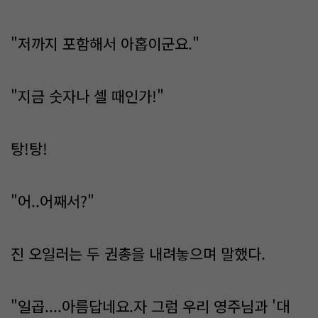
"저까지 포함해서 아홉이군요."
"지금 숫자나 셀 때인가!"
탕!탕!
"어..어째서?"
진 오일러는 두 권총을 내려놓으며 말했다.
"일곱....아름답네요.자 그럼 우리 영주님과 '대