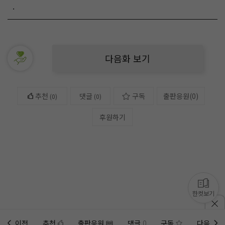
.
다음화 보기
추천
댓글
구독
출판응원
(
0
)
(
0
)
(0)
후원하기
한컷보기
이전
추천
출판응원
댓글
0
구독
다음
홈에
미노벨 웹
추가하기
미노벨 앱
설치하기