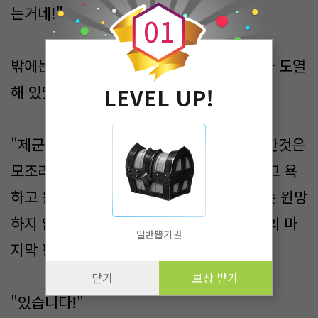
는거네!"
0
1
밖에는 조족의 마지막 전투에 참전할 군대가 도열
해 있었다.
LEVEL UP!
"제군들에게 사과한다!작금의 사태에 도달한것은
모조리 족장인 내 판단 탓이다!나를 미워하고 욕
하고 원망해라!한마디씩 내뱉고 떠나라!나는 원망
하지 않는다!만약 남는다면 이 부족한 족장의 마
일반뽑기권
지막 판단을 마지막으로 따라줄수 없겠나?"
닫기
보상 받기
"있습니다!"