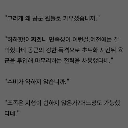
"그러게 왜 공군 원툴로 키우셨습니까."
"하하핫!어쩌겠나 민족성이 이런걸.예전에는 잘
먹혔다네 공군의 강한 폭격으로 초토화 시킨뒤 육
군을 투입해 마무리하는 전략을 사용했다네."
"수비가 약하지 않습니까."
"조족은 지형이 험하지 않은가?어느정도 가능했
다네."