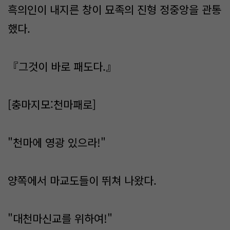
흑의인이 내지른 창이 묘족의 진형 정중앙을 관통
했다.
『그것이 바로 패도다.』
[충마지모:천마패로]
"천마에 영광 있으라!"
양쪽에서 마교도들이 뛰쳐 나왔다.
"대천마신교를 위하여!"