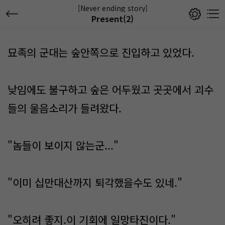
[Never ending story]
Present(2)
묘족의 군대는 숲안쪽으로 진입하고 있었다.
낮임에도 불구하고 숲은 어두웠고 곳곳에서 괴수
들의 울음소리가 들려왔다.
"놈들이 보이지 않는군..."
"이미 십만대산까지 퇴각했을수도 있네."
"오히려 좋지.이 기회에 일망타진이다."