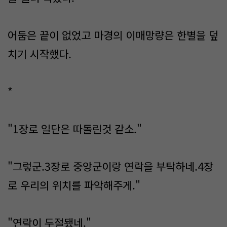
어둠은 끝이 없었고 마경의 이매망량은 한별을 덮
치기 시작했다.
*
"1장로 일단은 따돌린것 같소."
"그렇군.3장로 중앙군이랑 연락을 부탁하네.4장
로 우리의 위치를 파악해주게."
"연락이 두절됐네."