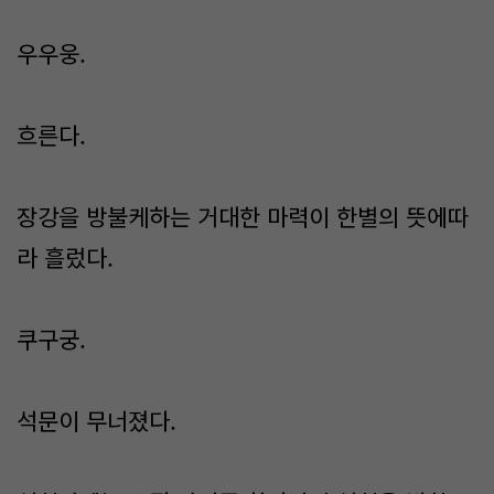
우우웅.
흐른다.
장강을 방불케하는 거대한 마력이 한별의 뜻에따
라 흘렀다.
쿠구궁.
석문이 무너졌다.