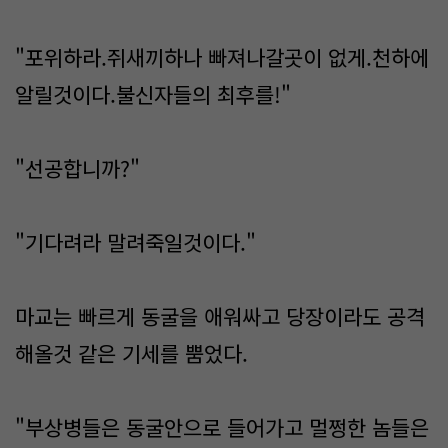
"포위하라.쥐새끼하나 빠져나갈곳이 없게.천하에
알릴것이다.불신자들의 최후를!"
"선공합니까?"
"기다려라 말려죽일것이다."
마교는 빠르게 동굴을 애워싸고 당장이라도 공격
해올것 같은 기세를 뿜었다.
"부상병들은 동굴안으로 들어가고 멀쩡한 놈들은