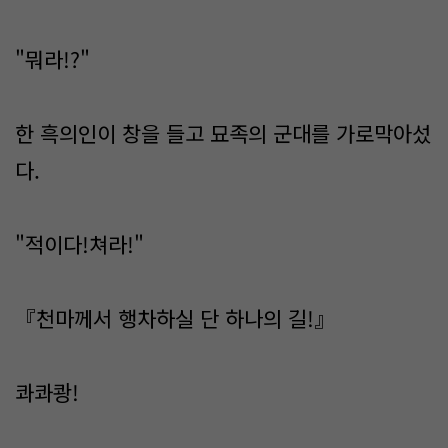
"뭐라!?"
한 흑의인이 창을 들고 묘족의 군대를 가로막아섰
다.
"적이다!쳐라!"
『천마께서 행차하실 단 하나의 길!』
콰콰쾅!