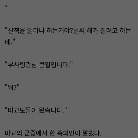
*
"산책을 얼마나 하는거야?벌써 해가 질려고 하는
데."
"부사령관님 큰일입니다."
"뭐?"
"마교도들이 왔습니다."
마교의 군중에서 한 흑의인이 말했다.