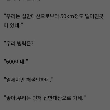
"우리는 십만대산으로부터 50km정도 떨어진곳
에 있네."
"우리 병력은?"
"600이네."
"열세지만 해볼만하네."
"좋아.우리는 먼저 십만대산으로 가세."