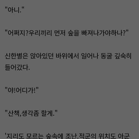
"아니."
"어쩌지?우리끼리 먼저 숲을 빠져나가야하나?"
신한별은 앉아있던 바위에서 일어나 동굴 깊숙히
들어갔다.
"야!어디가!"
"산책,생각좀 할게."
'지리도 모르는 숲속에 조난.적군의 위치도 아군