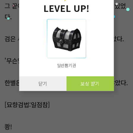
그 끝에는 석문 앞에 한 시신이 검을 쥐고 서있었
LEVEL UP!
다.
검은 세월이 지났음에도 그 예기를 잃지 않았다.
'무슨일이 있었던거지?'
일반뽑기권
한별은 뒤에있던 석문을 밀었지만 열리지 않았다.
닫기
보상 받기
[묘향검법:일점참]
쾅!