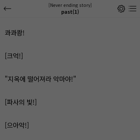
[Never ending story]
past(1)
콰콰쾅!
[크억!]
"지옥에 떨어져라 악마야!"
[파사의 빛!]
[으아악!]