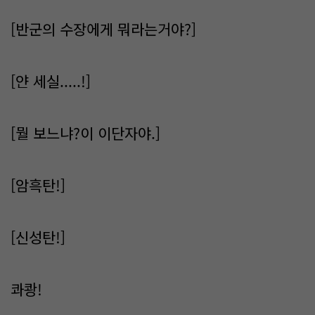
[반군의 수장에게 뭐라는거야?]
[얀 세실.....!]
[뭘 보느냐?이 이단자야.]
[암흑탄!]
[신성탄!]
콰쾅!