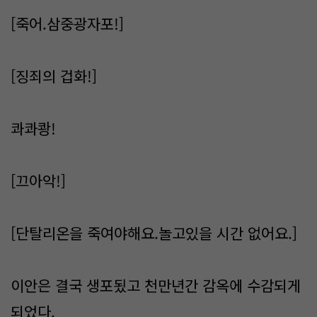
[죽어.삼중광자포!]
[징죄의 겁화!]
콰콰쾅!
[끄아악!]
[단탈리온을 죽여야해요.놀고있을 시간 없어요.]
이안은 결국 생포됬고 천만년간 감옥에 수감되게
되었다.