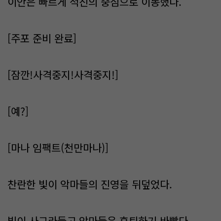
이안은 빠르게 적진의 중심으로 이동했다.
[주포 준비 완료]
[잠깐!사격중지!사격중지!]
[예?]
[마나 임팩트(천만마나)]
찬란한 빛이 악마들의 진영을 뒤덮었다.
빛이 사그라들고 악마들은 후퇴하기 바빴다.