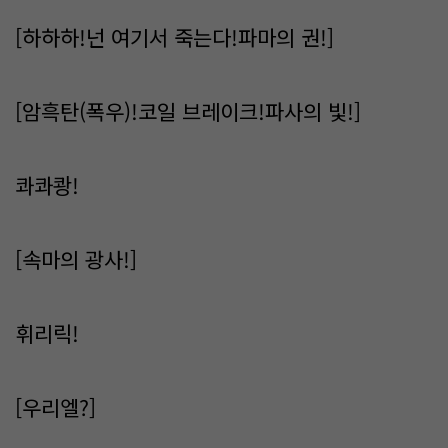
[하하하!넌 여기서 죽는다!파마의 권!]
[암흑탄(폭우)!코일 브레이크!파사의 빛!]
콰콰쾅!
[속마의 광사!]
휘리릭!
[우리엘?]