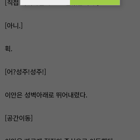
[직접 지휘하실려고요?알겠습니다.]
[아니.]
휙.
[어?성주!성주!]
이안은 성벽아래로 뛰어내렸다.
[공간이동]