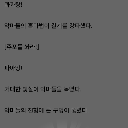
콰콰쾅!
악마들의 흑마법이 결계를 강타했다.
[주포를 쏴라!]
파아앙!
거대한 빛살이 악마들을 녹였다.
악마들의 진형에 큰 구멍이 뚫렸다.