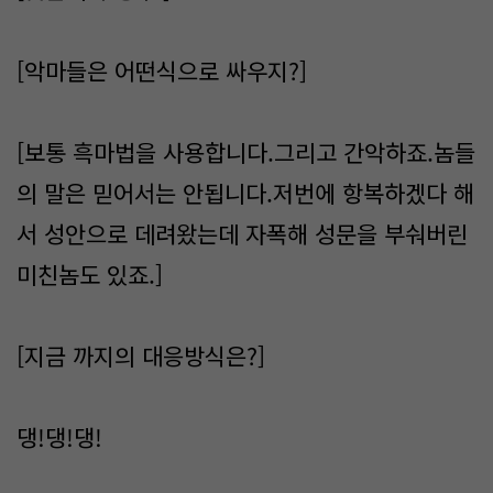
[악마들은 어떤식으로 싸우지?]
[보통 흑마법을 사용합니다.그리고 간악하죠.놈들
의 말은 믿어서는 안됩니다.저번에 항복하겠다 해
서 성안으로 데려왔는데 자폭해 성문을 부숴버린
미친놈도 있죠.]
[지금 까지의 대응방식은?]
댕!댕!댕!