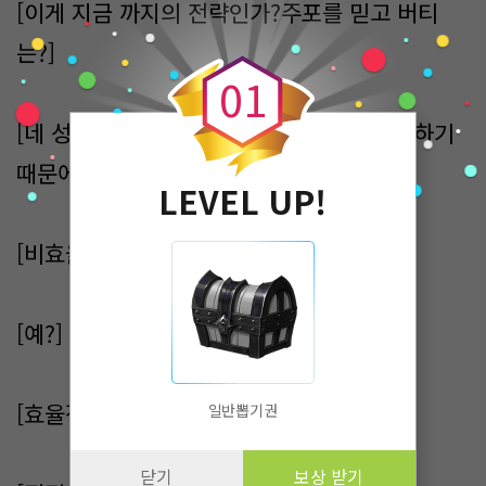
[이게 지금 까지의 전략인가?주포를 믿고 버티
0
는?]
0
1
[네 성주.저희와 악마는 상극.접촉하면 위험하기
때문에 원거리 전투를 고수합니다.]
LEVEL UP!
[비효율적이군.]
[예?]
[효율적인 전투 방식을 보여주지.]
일반뽑기권
닫기
보상 받기