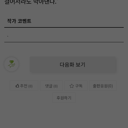
걸어서라도 막아낸다.'
작가 코멘트
.
다음화 보기
추천
댓글
구독
출판응원
(
0
)
(
0
)
(0)
후원하기