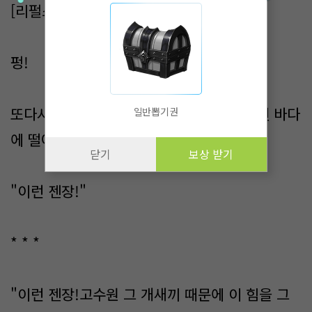
[리펄스]
펑!
또다시 이도원의 신형이 튕겨져 나와 이번엔 바다
일반뽑기권
에 떨어졌다.
닫기
보상 받기
"이런 젠장!"
* * *
"이런 젠장!고수원 그 개새끼 때문에 이 힘을 그