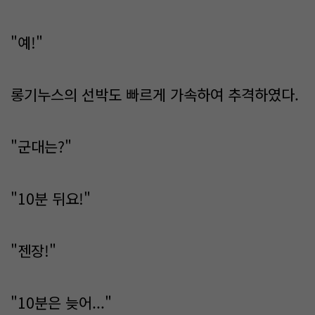
"예!"
롱기누스의 선박도 빠르게 가속하여 추격하였다.
"군대는?"
"10분 뒤요!"
"젠장!"
"10분은 늦어..."