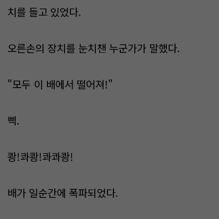
치를 들고 있었다.
오른손의 장치를 눈치챈 누군가가 말했다.
"모두 이 배에서 떨어져!"
삑.
쾅!콰쾅!콰콰쾅!
배가 일순간에 폭파되었다.