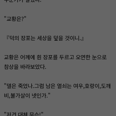
"교황은?"
『덕의 장포는 세상을 덮을 것이니.』
교황은 어께에 흰 장포를 두르고 오연한 눈으로
참상을 바라보았다.
"델은 죽었나.그럼 남은 열쇠는 여우,호랑이,도깨
비,불가살이 넷인가."
"저건 대체 무슨!"