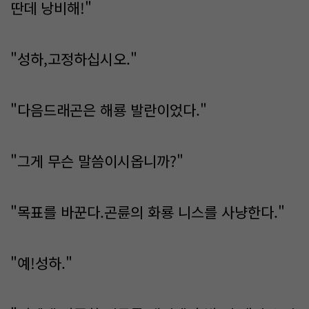
딴데 낭비해!"
"성하,고정하십시오."
"다음드래곤은 해룡 발란이었다."
"그게 무슨 말씀이시옵니까?"
"목표를 바꾼다.곤륜의 화룡 니스를 사냥한다."
"예!성하."