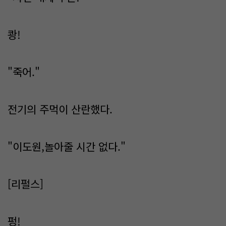
쾅!
"죽어."
전기의 주먹이 산란했다.
"이도원,놀아줄 시간 없다."
[리펄스]
펑!