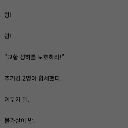
쾅!
쾅!
"교황 성하를 보호하라!"
추기경 2명이 합세했다.
이무기 델.
불가살이 밥.