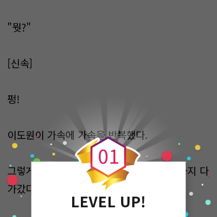
"뭣?"
[신속]
펑!
0
이도원이 가속에 가속을 반복했다.
0
1
그렇게 바닷물을 밟고 달려나가 배의 지척까지 다
가갔다.
LEVEL UP!