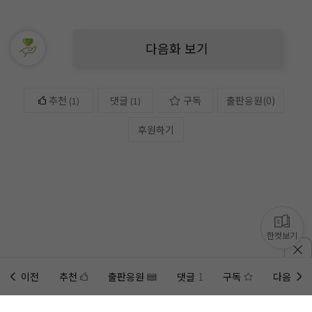
다음화 보기
추천
댓글
구독
출판응원
(
0
)
(
1
)
(1)
후원하기
한컷보기
이전
추천
출판응원
댓글
1
구독
다음
홈에
미노벨 웹
추가하기
미노벨 앱
설치하기