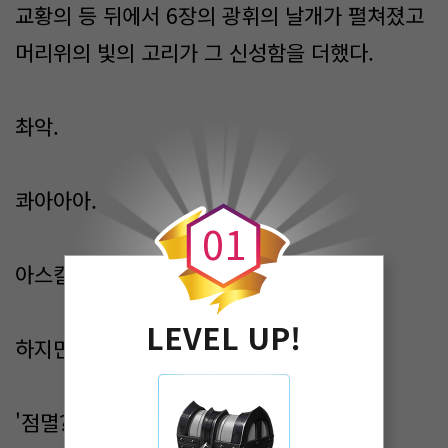
교황의 등 뒤에서 6장의 광휘의 날개가 펼쳐졌고
머리위의 빛의 고리가 그 신성함을 더했다.
촤악.
0
콰아아아.
0
1
아스칼론이 드래곤을 향해 호를 그렸다.
LEVEL UP!
하지만 허공을 가를 뿐이었다.
'점멸?'