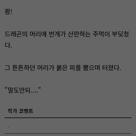
쾅!
드래곤의 머리에 번개가 산란하는 주먹이 부딪쳤
다.
그 튼튼하던 머리가 붉은 피를 뿜으며 터졌다.
"말도안되...."
작가 코멘트
.