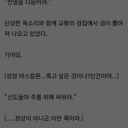
"전열을 다듬어라."
신성한 목소리와 함께 교황의 검집에서 검이 뽑아
져 나오고 있었다.
기이잉.
[성검 아스칼론...죽고 싶은 것이냐?인간이여...]
"신도들아 주를 위해 싸워라."
[.....정상이 아니군.이만 죽어라.]