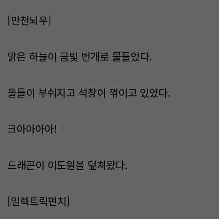
[만천뇌우]
맑은 하늘이 금빛 번개로 물들었다.
돌들이 부숴지고 석창이 꺾이고 있었다.
크아아아아!
드래곤이 이도원을 덮쳐왔다.
[일렉트릭펀치]