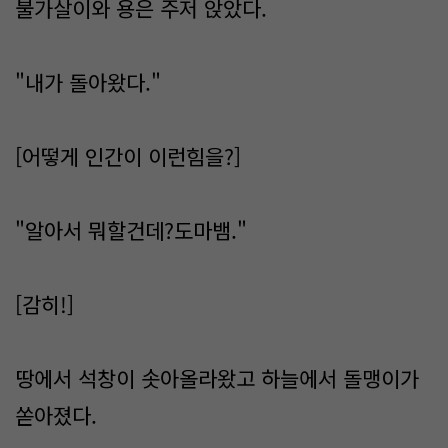
불가살이와 용은 주저 앉았다.
"내가 돌아왔다."
[어떻게 인간이 이런힘을?]
"알아서 뭐할건데?도마뱀."
[감히!]
땅에서 석창이 솟아올라왔고 하늘에서 돌맹이가
쏟아졌다.