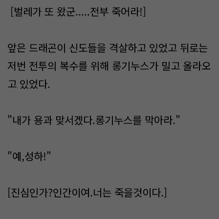
[벌레가 또 왔군.....전부 죽어라!]
앞은 드래곤이 신도들을 격살하고 있었고 뒤로는
저번 전투의 복수를 위해 롱기누스가 밀고 올라오
고 있었다.
"내가 용과 맞서겠다.롱기누스를 막아라."
"예,성하!"
[진심인가?인간이여.너는 죽을것이다.]