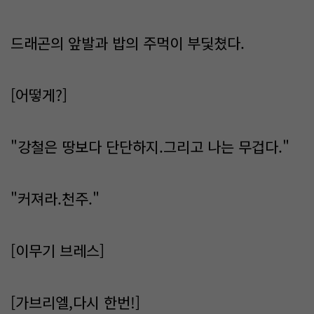
드래곤의 앞발과 밥의 주먹이 부딫쳤다.
[어떻게?]
"강철은 땅보다 단단하지.그리고 나는 무겁다."
"커져라.천주."
[이무기 브레스]
[가브리엘,다시 한번!]