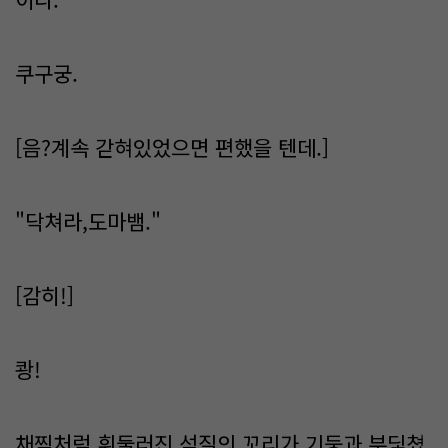
쿠구궁.
[음?계속 갇혀있었으면 편했을 텐데.]
"닥쳐라,도마뱀."
[감히!]
쾅!
채찍처럼 휘둘러진 석질의 꼬리가 기둥과 부딫쳤