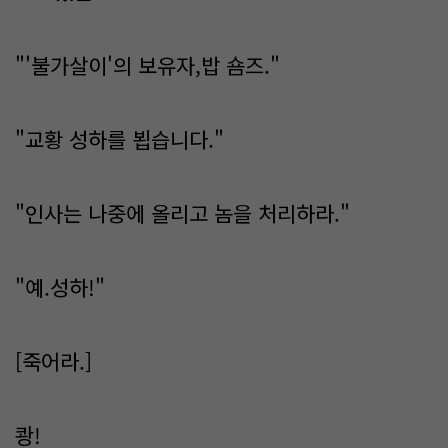
"'불가살이'의 보유자,밥 숌즈."
"교황 성하를 뵙습니다."
"인사는 나중에 올리고 놈을 처리하라."
"예.성하!"
[죽어라.]
쾅!