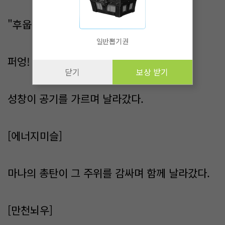
"후웁."
일반뽑기권
퍼엉!
닫기
보상 받기
성창이 공기를 가르며 날라갔다.
[에너지미슬]
마나의 총탄이 그 주위를 감싸며 함께 날라갔다.
[만천뇌우]