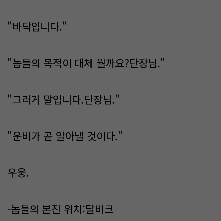
"바닥입니다."
"놈들의 목적이 대체 뭘까요?단장님."
"그러게 말입니다.단장님."
"운비가 곧 알아낼 것이다."
우웅.
-놈들의 본진 위치:달비크