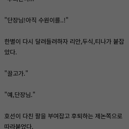
"단장님!아직 수원이를..!"
한별이 다시 달려들려하자 리안,두식,티나가 붙잡
았다.
"끌고가."
"예,단장님."
호선이 다친 팔을 부여잡고 후퇴하는 제논쪽으로
따라붙었다.