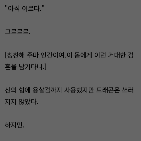
"아직 이르다."
그르르르.
[칭찬해 주마 인간이여.이 몸에게 이런 거대한 검
흔을 남기다니.]
신의 힘에 용살검까지 사용했지만 드래곤은 쓰러
지지 않았다.
하지만.