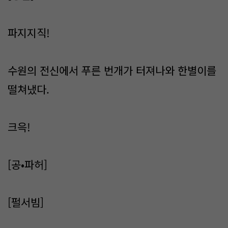
파지지직!
수원의 전신에서 푸른 번개가 터져나와 한별이를
떨쳐냈다.
크윽!
[공•파허]
[펄서빔]