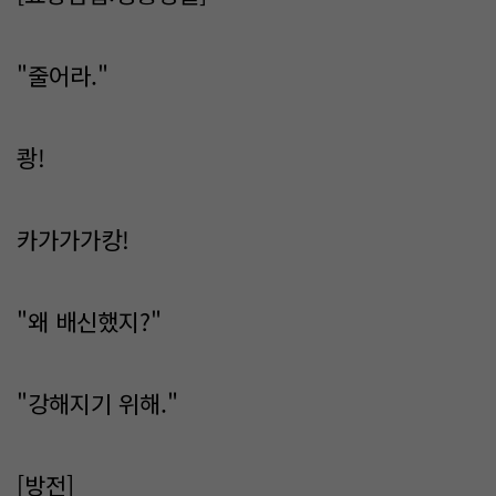
"줄어라."
쾅!
카가가가캉!
"왜 배신했지?"
"강해지기 위해."
[방전]