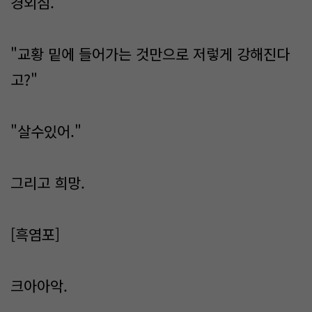
경외심.
"교황 밑에 들어가는 것만으로 저렇게 강해진다
고?"
"살수있어."
그리고 희망.
[흑염포]
크아아악.