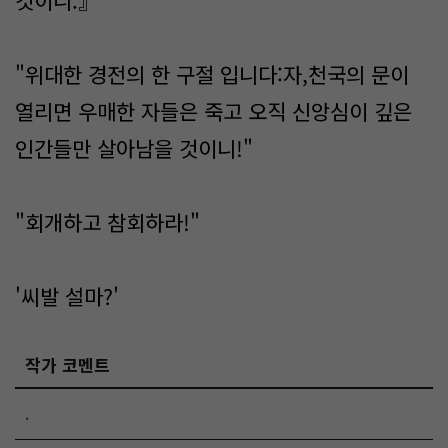
것이니.』
"위대한 경전의 한 구절 입니다:자,천국의 문이
열리면 우매한 자들은 죽고 오직 신앙심이 깊은
인간들만 살아남을 것이니!"
"회개하고 참회하라!"
'씨발 설마?'
작가 코멘트
.