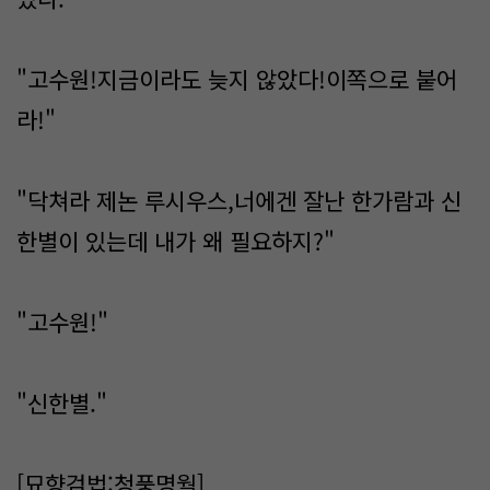
"고수원!지금이라도 늦지 않았다!이쪽으로 붙어
라!"
"닥쳐라 제논 루시우스,너에겐 잘난 한가람과 신
한별이 있는데 내가 왜 필요하지?"
"고수원!"
"신한별."
[묘향검법:청풍명월]