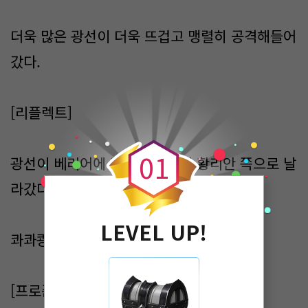
더욱 많은 광선이 더욱 뜨겁고 맹렬히 공격해들어
갔다.
[리플렉트]
0
0
1
광선이 베리어에 닿자마자 휘어 황리안 쪽으로 날
라갔다.
LEVEL UP!
콰콰쾅!
[프로즌체인]