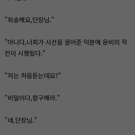
"죄송해요,단장님."
"아니다,너희가 시선을 끌어준 덕분에 운비의 작
전이 시행됬다."
"저는 처음듣는데요?"
"비밀이다,함구해라."
"네,단장님."