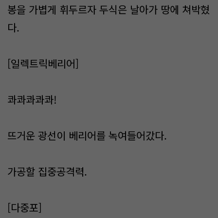
봉을 가볍게 휘두르자 두식은 날아가 땅에 쳐박혔
다.
[일렉트릭베리어]
콰콰콰콰콰!
뜨거운 광선이 베리어를 녹여들어갔다.
가공할 집중공격력.
[다중포]