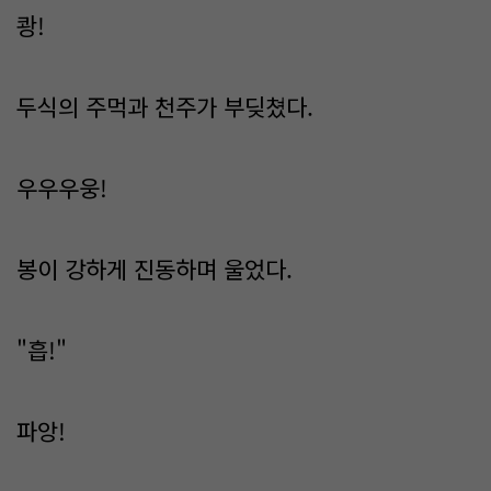
쾅!
두식의 주먹과 천주가 부딪쳤다.
우우우웅!
봉이 강하게 진동하며 울었다.
"흡!"
파앙!