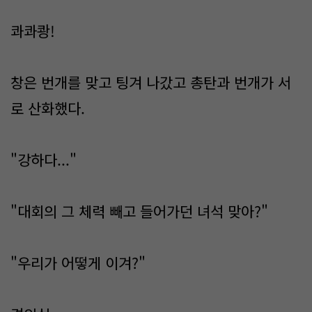
콰콰쾅!
창은 번개를 맞고 팅겨 나갔고 총탄과 번개가 서
로 산화했다.
"강하다..."
"대회의 그 체력 빼고 들어가던 녀석 맞아?"
"우리가 어떻게 이겨?"