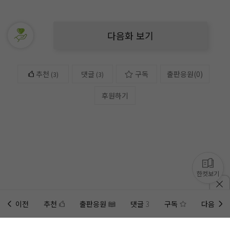
다음화 보기
추천
댓글
구독
출판응원
(
0
)
(
3
)
(3)
후원하기
한컷보기
이전
추천
출판응원
댓글
3
구독
다음
홈에
미노벨 웹
추가하기
미노벨 앱
설치하기