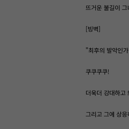
뜨거운 불길이 그
[빙벽]
"최후의 발악인가
쿠쿠쿠쿠!
더욱더 강대하고 
그리고 그에 상응