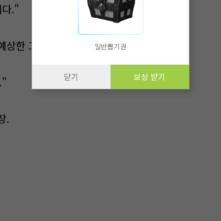
다."
예상한 그대로다.
일반뽑기권
닫기
보상 받기
"
장.