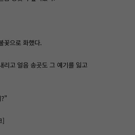
불꽃으로 화했다.
내리고 얼음 송곳도 그 예기를 잃고
?"
]