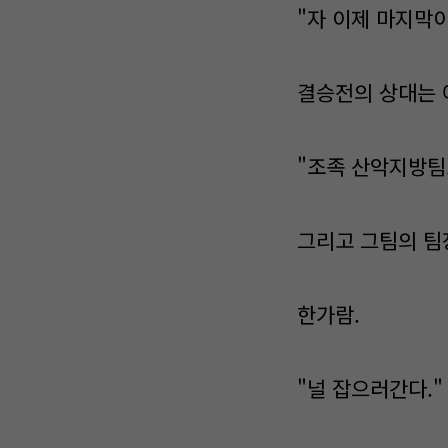
"자 이제 마지막이
결승전의 상대는 
"조족 산악지방팀.
그리고 그팀의 팀
한가람.
"널 잡으러간다."