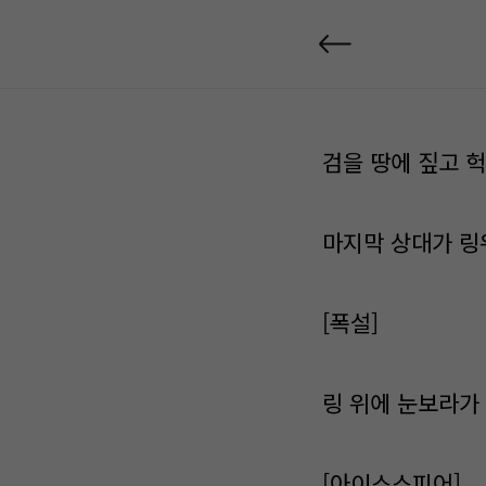
검을 땅에 짚고 
마지막 상대가 링
[폭설]
링 위에 눈보라가
[아이스스피어]