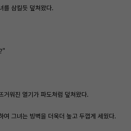
녀를 삼킬듯 덮쳐왔다.
?"
뜨거워진 열기가 파도쳐럼 덮쳐왔다.
하여 그녀는 빙벽을 더욱더 높고 두껍게 세웠다.