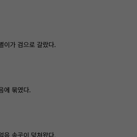
별이가 검으로 갈랐다.
음에 묶였다.
얼음 송곳이 덮쳐왔다.