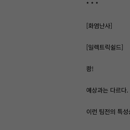
* * *
[화염난사]
[일렉트릭쉴드]
쾅!
예상과는 다르다.
이런 팀전의 특성