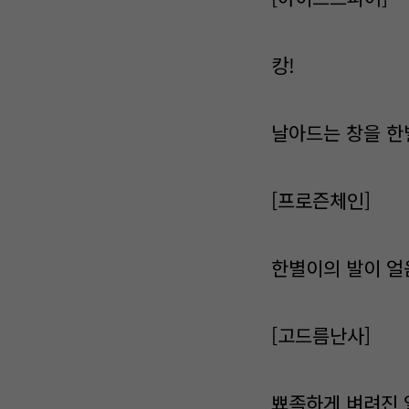
캉!
날아드는 창을 한
[프로즌체인]
한별이의 발이 얼
[고드름난사]
뾰족하게 벼려진 