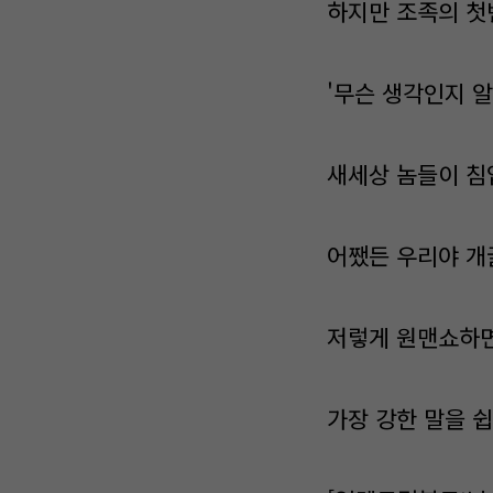
하지만 조족의 첫
'무슨 생각인지 알
새세상 놈들이 침
어쨌든 우리야 개
저렇게 원맨쇼하면
가장 강한 말을 쉽