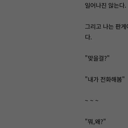
일어나진 않는다.
그리고 나는 판게
다.
"맞을걸?"
"내가 전화해봄"
~ ~ ~
"뭐,왜?"