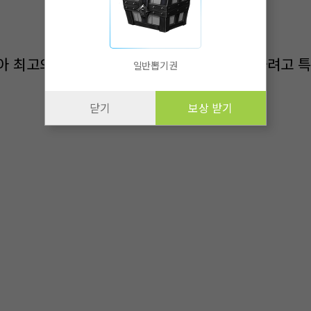
아 최고의 용병단인 롱기누스 용병단에 들어가려고 특
일반뽑기권
닫기
보상 받기