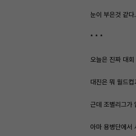
눈이 부은것 같다.
* * *
오늘은 진짜 대회 
대진은 뭐 월드컵
근데 조별리그가 없
아마 용병단에서 