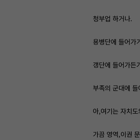
청부업 하거나.
용병단에 들어가거
갱단에 들어가든가
부족의 군대에 들
아,여기는 자치도
가끔 영역,이권 