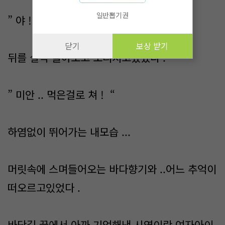
일반뽑기권
” 야 ! 밥 다됬는데 .. 어디가 ? “
닫기
보상 받기
뒤를 살짝 돌아보고 소리치고있었다 .
” 미안 .. 먹은걸로 쳐 ! “
하염없이 뛰어가는 내모습 ...
머릿속에 스며들어오는 바다향기와 ..어느 추억이
떠오르고있었다 .
바닷길 끝에서 아까 기억해낸 시영이란 여자아이