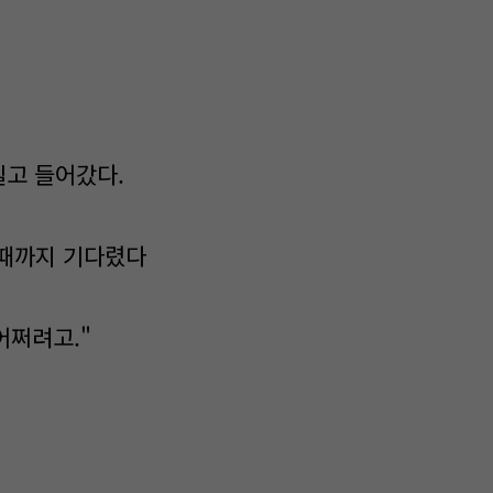
밀고 들어갔다.
 때까지 기다렸다
어쩌려고."