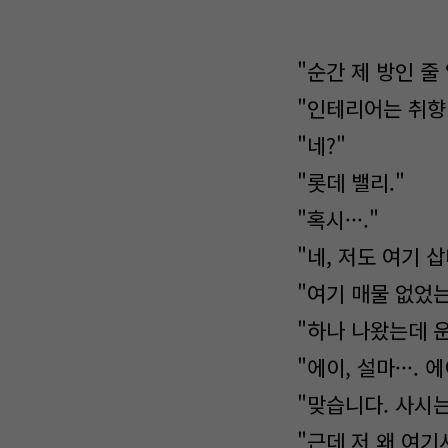
"순간 제 방인 줄
"인테리어는 취향
"네?"
"롯데 밸리."
"혹시···."
"네, 저도 여기 삽
"여기 매물 없었는데
"하나 나왔는데 
"에이, 설마···. 에
"맞습니다. 사시는
"근데 저 왜 여기