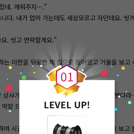
잤네. 깨워주지···."
습니다. 내가 업어 가는데도 세상모르고 자던데요. 씻겨
요. 씻고 연락할게요."
0
하는 이한을 뒤로한 채 집으로 들어왔고 거울을 보고 
0
1
장 상사가 나한테 남자로 다가왔는데 이웃까지 됐다라··
LEVEL UP!
 막장 드라마."
하며 시간을 확인했고 아직 7시도 안 된 시간을 보고