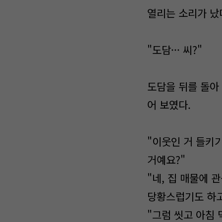
열리는 소리가 났
"도담··· 씨?"
도담을 뒤를 돌아
어 보였다.
"이웃인 거 들키기
거예요?"
"네, 집 매물에 
당황스럽기도 하고··
"그럼 씻고 아침 