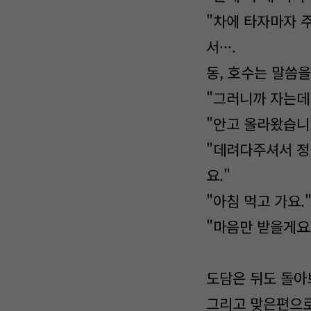
"차에 타자마자 
서···.
동, 호수는 말씀
"그러니까 자는데 
"안고 올라왔습니
"데려다주셔서 정말
요."
"아침 먹고 가요.
"마음만 받을게요.
도담은 뒤도 돌아
그리고 맞은편으로