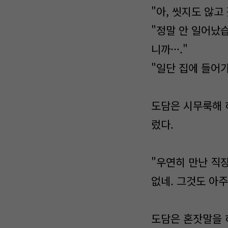
"아, 씻지도 않고 
"정말 안 일어났
니까···."
"일단 집에 들어가
도담은 시무룩해 
렀다.
"우연히 만난 직
없네. 그것도 아주
도담은 혼잣말을 