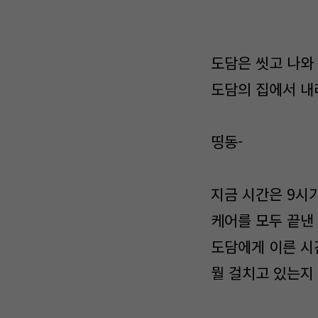
도담은 씻고 나와
도담의 집에서 내
띵동-
지금 시간은 9시
케어를 모두 끝낸
도담에게 이른 시
뭘 걸치고 있는지 