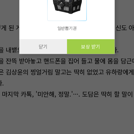
어떻게 된 게 쉬는 날도 제대로 늦잠을 못 자냐. 병신도 아
일반뽑기권
닫기
보상 받기
을 내뱉으며 옷을 벗고 욕실로 향하는 도담이다.
을 잔뜩 받아놓고 핸드폰을 집어 들고 물에 몸을 담근
은 김상윤의 찡얼거림 말고는 딱히 없었고 유하랑에게
.
마지막 카톡, '미안해, 정말.'···. 도담은 딱히 할 말이