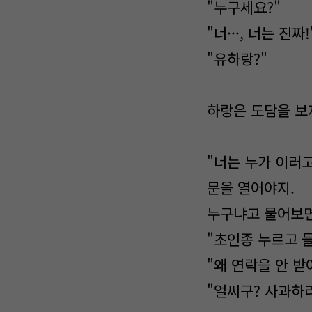
"누구세요?"
"너···, 너는 진짜!
"유하랑?"
하랑은 도담을 보
"너는 누가 이러
문을 열어야지.
누구냐고 물어보면
"초인종 누르고 
"왜 연락을 안 받
"얼씨구? 사과하러